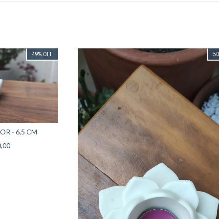
49
%
OFF
5
OR - 6,5 CM
,00