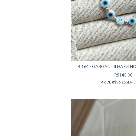
4.164 - GARGANTILHA OLHO
R$145,00
4
X DE
R$36,25
SEM 