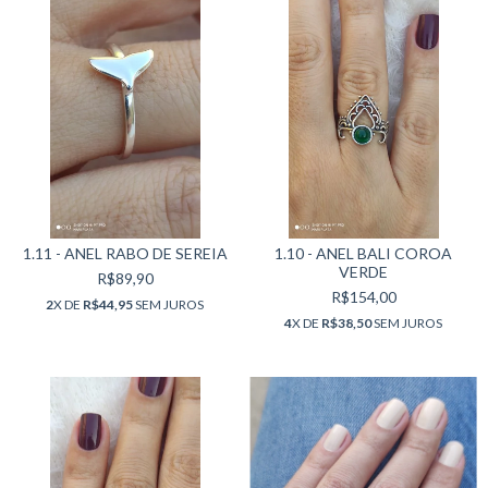
1.11 - ANEL RABO DE SEREIA
1.10 - ANEL BALI COROA
VERDE
R$89,90
R$154,00
2
X DE
R$44,95
SEM JUROS
4
X DE
R$38,50
SEM JUROS