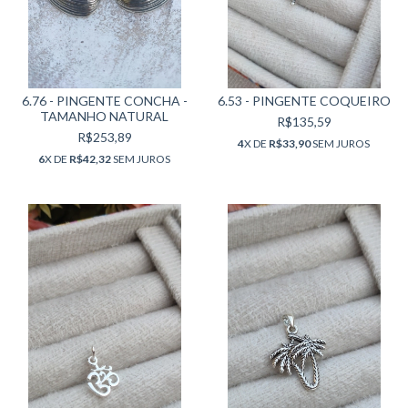
6.76 - PINGENTE CONCHA -
6.53 - PINGENTE COQUEIRO
TAMANHO NATURAL
R$135,59
R$253,89
4
X DE
R$33,90
SEM JUROS
6
X DE
R$42,32
SEM JUROS