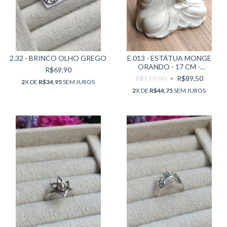
2.32 - BRINCO OLHO GREGO
E.013 - ESTÁTUA MONGE
ORANDO - 17 CM -
R$69,90
MARMORITE
R$179,00
R$89,50
2
X DE
R$34,95
SEM JUROS
2
X DE
R$44,75
SEM JUROS