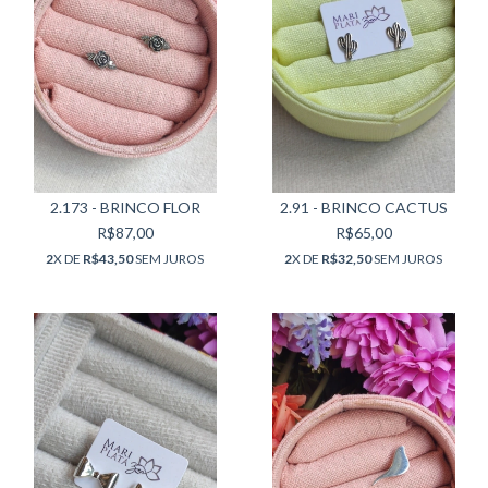
2.173 - BRINCO FLOR
2.91 - BRINCO CACTUS
R$87,00
R$65,00
2
X DE
R$43,50
SEM JUROS
2
X DE
R$32,50
SEM JUROS