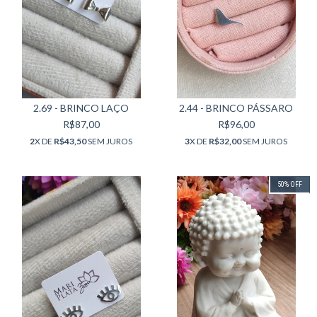
2.69 - BRINCO LAÇO
2.44 - BRINCO PÁSSARO
R$87,00
R$96,00
2
X DE
R$43,50
SEM JUROS
3
X DE
R$32,00
SEM JUROS
50
%
OFF