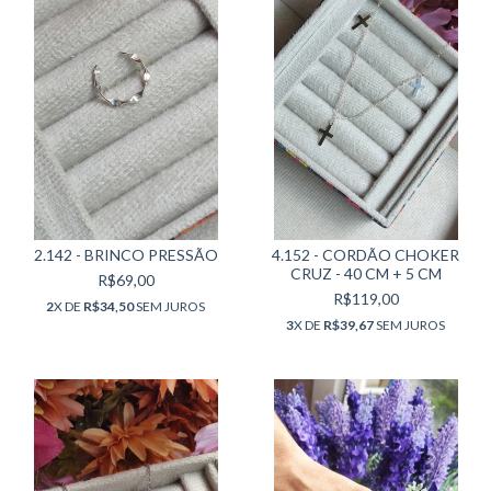
2.142 - BRINCO PRESSÃO
4.152 - CORDÃO CHOKER
CRUZ - 40 CM + 5 CM
R$69,00
R$119,00
2
X DE
R$34,50
SEM JUROS
3
X DE
R$39,67
SEM JUROS