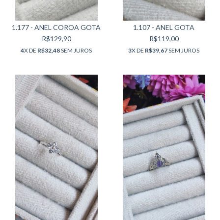
1.177 - ANEL COROA GOTA
1.107 - ANEL GOTA
R$129,90
R$119,00
4
X DE
R$32,48
SEM JUROS
3
X DE
R$39,67
SEM JUROS